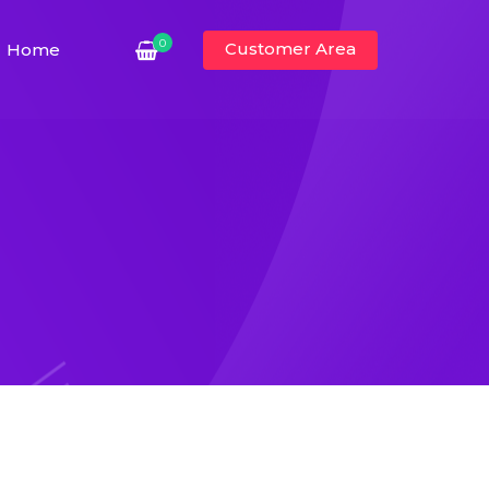
0
Customer Area
Home