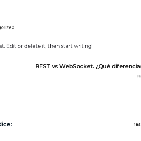
orized
. Edit or delete it, then start writing!
REST vs WebSocket. ¿Qué diferencia
N
dice:
re